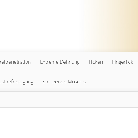
elpenetration
Extreme Dehnung
Ficken
Fingerfick
bstbefriedigung
Spritzende Muschis